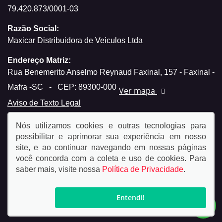
79.420.873/0001-03
Razão Social:
Maxicar Distribuidora de Veiculos Ltda
Endereço Matriz:
Rua Benemerito Anselmo Reynaud Faxinal, 157 - Faxinal -
Mafra -SC
-
CEP: 89300-000
Ver mapa
Aviso de Texto Legal
Nós utilizamos cookies e outras tecnologias para
possibilitar e aprimorar sua experiência em nosso
site, e ao continuar navegando em nossas páginas
você concorda com a coleta e uso de cookies. Para
© Copyright 2026
saber mais, visite nossa
Política de Privacidade
.
AutoForce - Todos os direitos reservados.
Política de
privacidade.
Entendi!