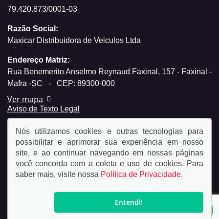
79.420.873/0001-03
Razão Social:
Maxicar Distribuidora de Veiculos Ltda
Endereço Matriz:
Rua Benemerito Anselmo Reynaud Faxinal, 157 - Faxinal -
Mafra -SC
-
CEP: 89300-000
Ver mapa
Aviso de Texto Legal
Nós utilizamos cookies e outras tecnologias para
possibilitar e aprimorar sua experiência em nosso
site, e ao continuar navegando em nossas páginas
você concorda com a coleta e uso de cookies. Para
© Copyright 2026
saber mais, visite nossa
Política de Privacidade
.
AutoForce - Todos os direitos reservados.
Política de
privacidade.
Entendi!