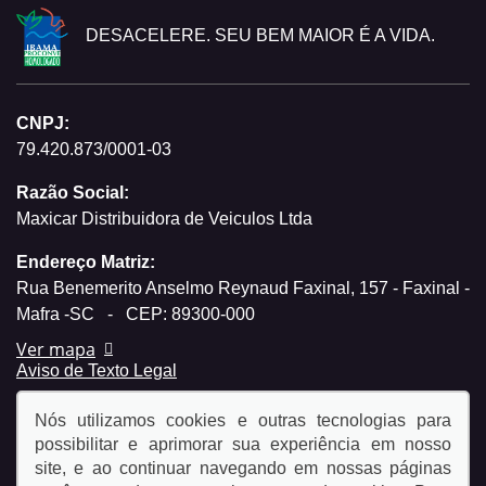
DESACELERE. SEU BEM MAIOR É A VIDA.
CNPJ:
79.420.873/0001-03
Razão Social:
Maxicar Distribuidora de Veiculos Ltda
Endereço Matriz:
Rua Benemerito Anselmo Reynaud Faxinal, 157 - Faxinal -
Mafra -SC
-
CEP: 89300-000
Ver mapa
Aviso de Texto Legal
Nós utilizamos cookies e outras tecnologias para
possibilitar e aprimorar sua experiência em nosso
site, e ao continuar navegando em nossas páginas