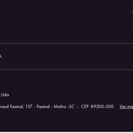
A.
 Ltda
aud Faxinal, 157 - Faxinal - Mafra -SC
-
CEP: 89300-000
Ver m